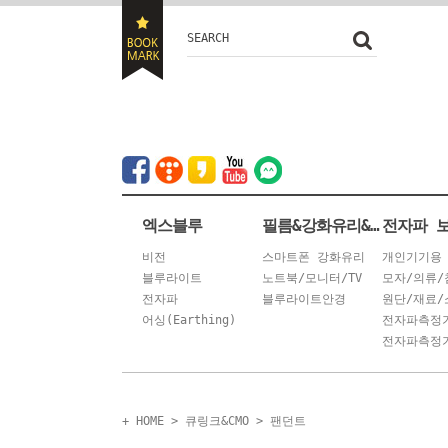
SEARCH
엑스블루
필름&강화유리&안경
전자파 
비전
스마트폰 강화유리
개인기기용
블루라이트
노트북/모니터/TV
모자/의류/
전자파
블루라이트안경
원단/재료/
어싱(Earthing)
전자파측정
전자파측정기
+ HOME
>
큐링크&CMO
>
팬던트