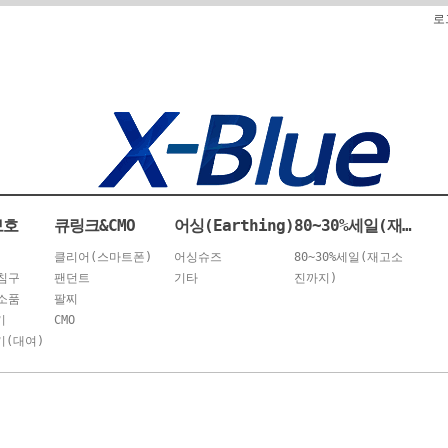
로
보호
큐링크&CMO
어싱(Earthing)
80~30%세일(재고소진까지)
클리어(스마트폰)
어싱슈즈
80~30%세일(재고소
침구
팬던트
기타
진까지)
소품
팔찌
기
CMO
(대여)