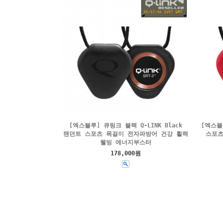
[엑스블루] 큐링크 블랙 Q-LINK Black
[엑스블
팬던트 스포츠 목걸이 전자파방어 건강 횔력
스포츠
웰빙 에너지부스터
178,000원