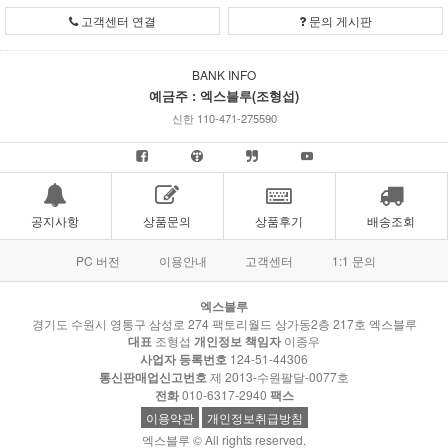
고객센터 연결
문의 게시판
BANK INFO
예금주 : 엑스블루(조형섭)
신한 110-471-275590
공지사항
상품문의
상품후기
배송조회
PC 버전
이용안내
고객센터
1:1 문의
엑스블루
경기도 수원시 영통구 삼성로 274 팩토리월드 상가동2층 217호 엑스블루
대표
조형섭
개인정보 책임자
이종우
사업자 등록번호
124-51-44306
통신판매업신고번호
제 2013-수원팔달-0077호
전화
010-6317-2940
팩스
이용약관
개인정보취급방침
엑스블루 © All rights reserved.