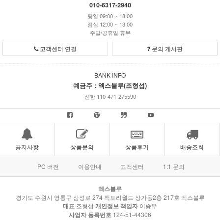
010-6317-2940
평일 09:00 ~ 18:00
점심 12:00 ~ 13:00
주말/공휴일 휴무
고객센터 연결
문의 게시판
BANK INFO
예금주 : 엑스블루(조형섭)
신한 110-471-275590
공지사항
상품문의
상품후기
배송조회
PC 버전
이용안내
고객센터
1:1 문의
엑스블루
경기도 수원시 영통구 삼성로 274 팩토리월드 상가동2층 217호 엑스블루
대표
조형섭
개인정보 책임자
이종우
사업자 등록번호
124-51-44306