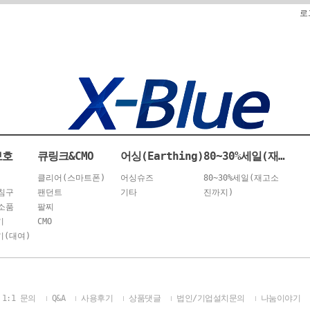
로
보호
큐링크&CMO
어싱(Earthing)
80~30%세일(재고소진까지)
클리어(스마트폰)
어싱슈즈
80~30%세일(재고소
침구
팬던트
기타
진까지)
소품
팔찌
기
CMO
(대여)
1:1 문의
Q&A
사용후기
상품댓글
법인/기업설치문의
나눔이야기