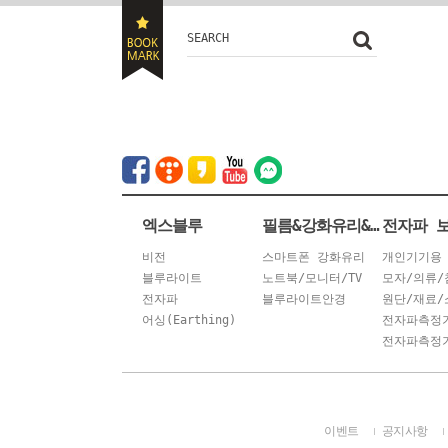
SEARCH
엑스블루
필름&강화유리&안경
전자파 
비전
스마트폰 강화유리
개인기기용
블루라이트
노트북/모니터/TV
모자/의류/
전자파
블루라이트안경
원단/재료/
어싱(Earthing)
전자파측정
전자파측정기
이벤트
공지사항