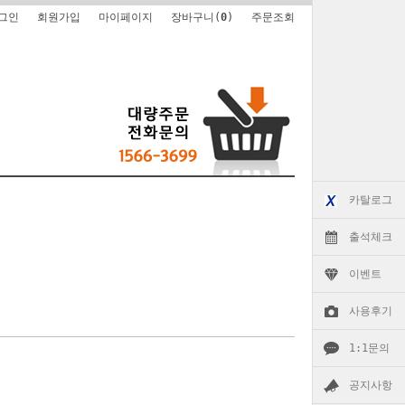
그인
회원가입
마이페이지
장바구니(
0
)
주문조회
카탈로그
출석체크
이벤트
사용후기
1:1문의
공지사항