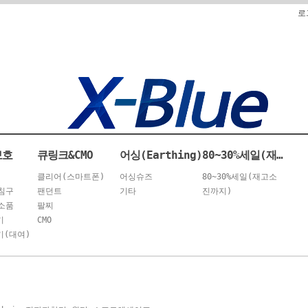
로
보호
큐링크&CMO
어싱(Earthing)
80~30%세일(재고소진까지)
클리어(스마트폰)
어싱슈즈
80~30%세일(재고소
침구
팬던트
기타
진까지)
소품
팔찌
기
CMO
(대여)