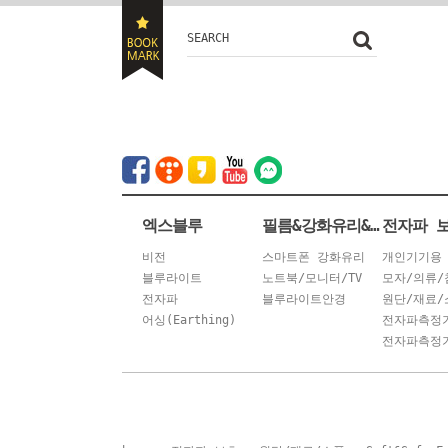
SEARCH
엑스블루
필름&강화유리&안경
전자파 
비전
스마트폰 강화유리
개인기기용
블루라이트
노트북/모니터/TV
모자/의류/
전자파
블루라이트안경
원단/재료/
어싱(Earthing)
전자파측정
전자파측정기