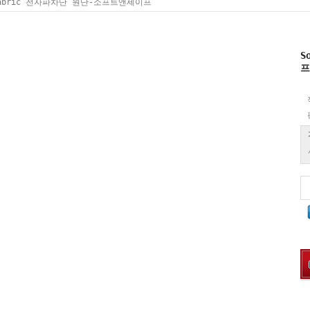
 Fabric 전자파차단 원단-소프트앤세이프
S
프