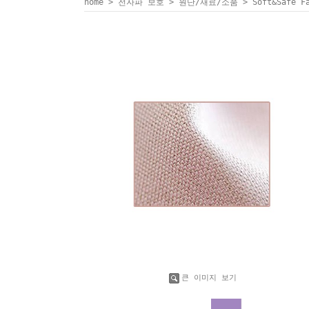
home
>
전자파 보호
>
원단/재료/소품
> Soft&Safe
큰 이미지 보기