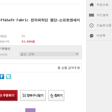
주문조회
개인결제
oft&Safe Fabric 전자파차단 원단-소프트앤세이
오늘본상품
바로톡
적립금
1%
판매가격
43,000원
기본옵션
사이즈
총 상품 금액
0
원