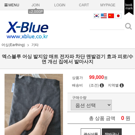
MENU
JOIN
LOGIN
CART
MYPAGE
book
mark
+2,000P
어싱(Earthing)
기타
엑스블루 어싱 발지압 매트 전자파 차단 맨발걷기 효과 피로/수
면 개선 집에서 발마사지
99,000
상품가
원
배송비
(조건)
지역별
구매수량
0
원
총 상품 금액
관심상품
장바구니