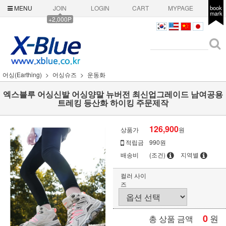
MENU
JOIN
LOGIN
CART
MYPAGE
book
mark
+2,000P
어싱(Earthing)
어싱슈즈
운동화
엑스블루 어싱신발 어싱양말 뉴버전 최신업그레이드 남여공용
트레킹 등산화 하이킹 주문제작
126,900
상품가
원
적립금
990원
배송비
(조건)
지역별
컬러 사이
즈
0
원
총 상품 금액