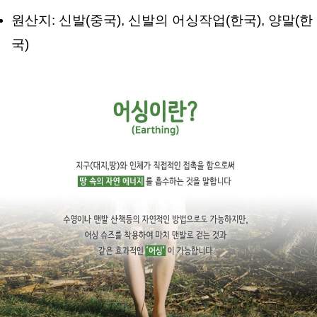
원산지: 신발(중국), 신발의 어싱작업(한국), 양말(한
국)