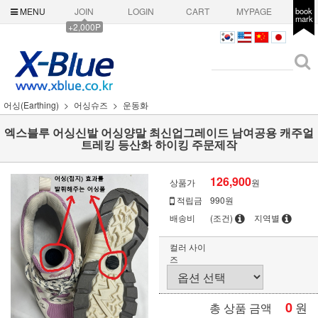
MENU
JOIN
LOGIN
CART
MYPAGE
book
mark
+2,000P
어싱(Earthing)
어싱슈즈
운동화
엑스블루 어싱신발 어싱양말 최신업그레이드 남여공용 캐주얼
트레킹 등산화 하이킹 주문제작
126,900
상품가
원
적립금
990원
배송비
(조건)
지역별
컬러 사이
즈
0
원
총 상품 금액