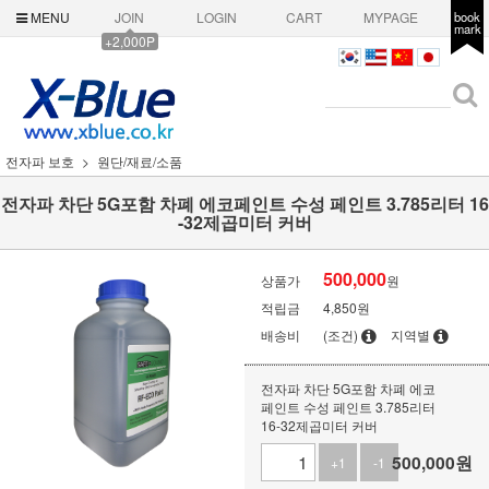
MENU
JOIN
LOGIN
CART
MYPAGE
book
mark
+2,000P
전자파 보호
원단/재료/소품
전자파 차단 5G포함 차폐 에코페인트 수성 페인트 3.785리터 16
-32제곱미터 커버
500,000
상품가
원
적립금
4,850원
배송비
(조건)
지역별
전자파 차단 5G포함 차폐 에코
페인트 수성 페인트 3.785리터
16-32제곱미터 커버
500,000
원
+1
-1