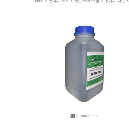
home
>
전자파 보호
>
원단/재료/소품
> 전자파 차단 5
큰 이미지 보기