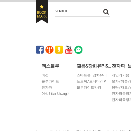
SEARCH
엑스블루
필름&강화유리&안경
전자파 
비전
스마트폰 강화유리
개인기기용
블루라이트
노트북/모니터/TV
모자/의류/
전자파
블루라이트안경
원단/재료/
어싱(Earthing)
전자파측정
전자파측정기