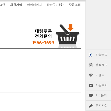
그인
회원가입
마이페이지
장바구니(
0
)
주문조회
카탈로그
출석체크
이벤트
사용후기
1:1문의
공지사항