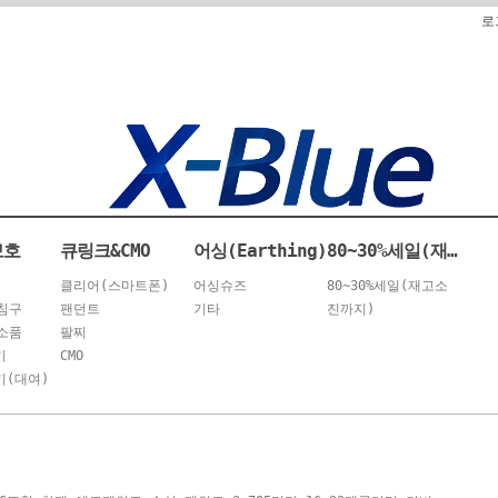
로
보호
큐링크&CMO
어싱(Earthing)
80~30%세일(재고소진까지)
클리어(스마트폰)
어싱슈즈
80~30%세일(재고소
침구
팬던트
기타
진까지)
소품
팔찌
기
CMO
(대여)