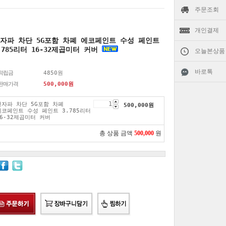
주문조회
개인결제
자파 차단 5G포함 차폐 에코페인트 수성 페인트
.785리터 16-32제곱미터 커버
오늘본상품
바로톡
적립금
4850원
판매가격
500,000
원
전자파 차단 5G포함 차폐
500,000
원
에코페인트 수성 페인트 3.785리터
16-32제곱미터 커버
총 상품 금액
500,000
원