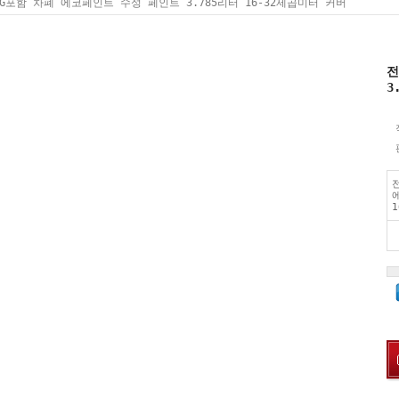
G포함 차폐 에코페인트 수성 페인트 3.785리터 16-32제곱미터 커버
전
3