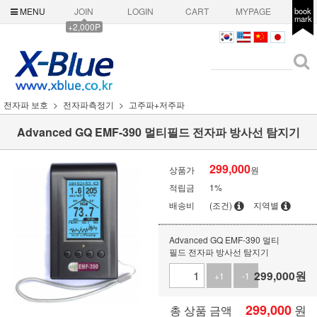
MENU
JOIN
LOGIN
CART
MYPAGE
book
mark
+2,000P
전자파 보호
전자파측정기
고주파+저주파
Advanced GQ EMF-390 멀티필드 전자파 방사선 탐지기
299,000
상품가
원
적립금
1%
배송비
(조건)
지역별
Advanced GQ EMF-390 멀티
필드 전자파 방사선 탐지기
299,000
원
+1
-1
299,000
원
총 상품 금액