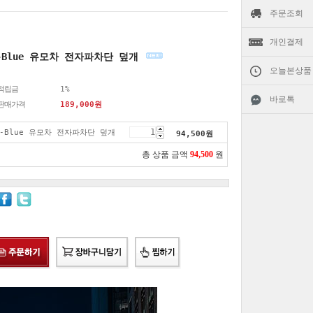
주문조회
개인결제
-Blue 유모차 전자파차단 덮개
오늘본상품
적립금
1%
바로톡
판매가격
189,000
원
X-Blue 유모차 전자파차단 덮개
94,500
원
총 상품 금액
94,500
원