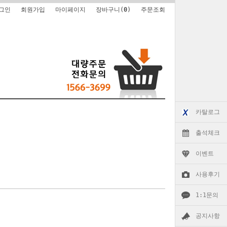
그인
회원가입
마이페이지
장바구니(
0
)
주문조회
카탈로그
출석체크
이벤트
사용후기
1:1문의
공지사항