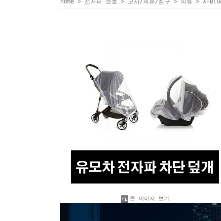
home
>
전자파 보호
>
모자/의류/침구
>
의류
> X-B
큰 이미지 보기