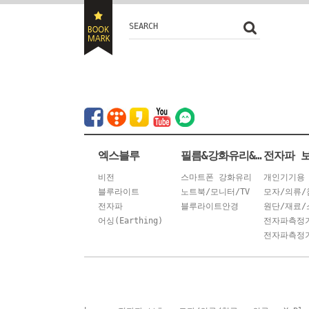
SEARCH
엑스블루
필름&강화유리&안경
전자파 
비전
스마트폰 강화유리
개인기기용
블루라이트
노트북/모니터/TV
모자/의류/
전자파
블루라이트안경
원단/재료/
어싱(Earthing)
전자파측정
전자파측정기