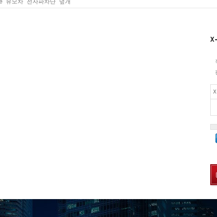
lue 유모차 전자파차단 덮개
X