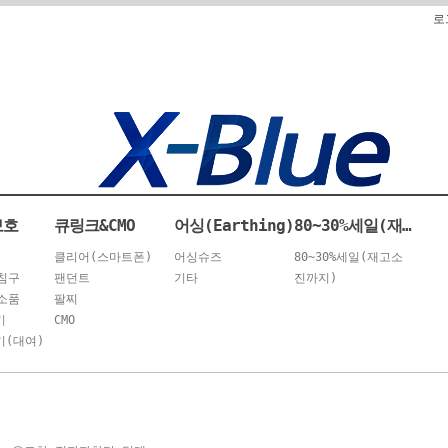
로
보호
큐링크&CMO
어싱(Earthing)
80~30%세일(재고소진까지)
클리어(스마트폰)
어싱슈즈
80~30%세일(재고소
침구
팬던트
기타
진까지)
소품
팔찌
기
CMO
(대여)