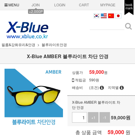
MENU
JOIN
LOGIN
CART
MYPAGE
book
mark
+2,000P
필름&강화유리&안경
블루라이트안경
X-Blue AMBER 블루라이트 차단 안경
59,000
상품가
원
적립금
590원
배송비
(조건)
지역별
X-Blue AMBER 블루라이트 차
단 안경
59,000
원
+1
-1
59,000
원
총 상품 금액