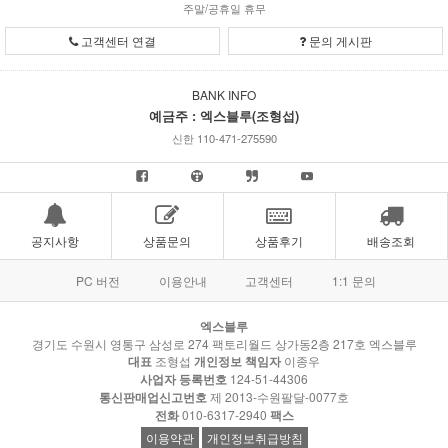
주말/공휴일 휴무
고객센터 연결
문의 게시판
BANK INFO
예금주 : 엑스블루(조형섭)
신한 110-471-275590
공지사항
상품문의
상품후기
배송조회
PC 버전
이용안내
고객센터
1:1 문의
엑스블루
경기도 수원시 영통구 삼성로 274 팩토리월드 상가동2층 217호 엑스블루
대표
조형섭
개인정보 책임자
이종우
사업자 등록번호
124-51-44306
통신판매업신고번호
제 2013-수원팔달-0077호
전화
010-6317-2940
팩스
이용약관
개인정보취급방침