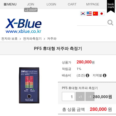
MENU
JOIN
LOGIN
CART
MYPAGE
book
mark
+2,000P
전자파 보호
전자파측정기
저주파
PF5 휴대형 저주파 측정기
280,000
상품가
원
적립금
1%
배송비
(조건)
지역별
PF5 휴대형 저주파 측정기
280,000
원
+1
-1
280,000
원
총 상품 금액