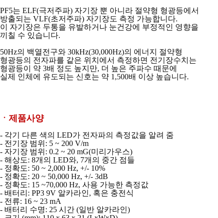
PF5는 ELF(극저주파) 자기장 뿐 아니라 절약형 형광등에서
방출되는 VLF(초저주파)
자기장도 측정 가능합니다.
이 자기장은 두통을 유발하거나 눈건강에 부정적인 영향을
끼칠 수 있습니다.
50Hz의 백열전구와 30kHz(30,000Hz)의 에너지 절약형
형광등의 전자파를 같은 위치에서
측정하면 전기장수치는
형광등이 약 3배 정도 높지만,
더 높은 주파수 때문에
실제 인체에 유도되는 신호는 약 1,500배 이상 높습니다.
ㆍ제품사양
- 각기 다른 색의 LED가 전자파의 측정값을 알려 줌
- 전기장 범위: 5 ~ 200 V/m
- 자기장 범위: 0.2 ~ 20 mG(미리가우스)
- 해상도: 8개의 LED와, 7개의 중간 점들
- 정확도: 50 ~ 2,000 Hz, +/- 10%
- 정확도: 20 ~ 50,000 Hz, +/- 3dB
- 정확도: 15 ~70,000 Hz, 사용 가능한 측정값
- 배터리: PP3 9V 알카라인, 혹은 충전식
- 전류: 16 ~ 23 mA
- 배터리 수명: 25 시간 (일반 알카라인)
- 크기 (mm): 110 x 63 x 21 (LxWxD)