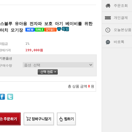
주문조회
개인결제
스블루 유아용 전자파 보호 아기 베이비를 위한
원터치 모기장
오늘본상품
바로톡
적립금
1%
판매가격
199,000원
기본옵션
구매수량
총 상품 금액
0
원