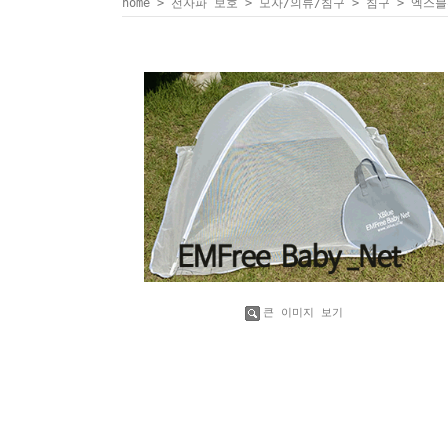
home
>
전자파 보호
>
모자/의류/침구
>
침구
> 엑스블
큰 이미지 보기