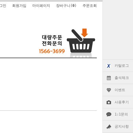
그인
회원가입
마이페이지
장바구니(
0
)
주문조회
카탈로그
출석체크
이벤트
사용후기
1:1문의
공지사항