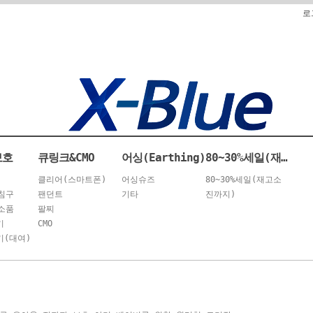
로
보호
큐링크&CMO
어싱(Earthing)
80~30%세일(재고소진까지)
클리어(스마트폰)
어싱슈즈
80~30%세일(재고소
침구
팬던트
기타
진까지)
소품
팔찌
기
CMO
(대여)