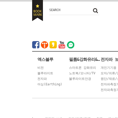
SEARCH
엑스블루
필름&강화유리&안경
전자파 
비전
스마트폰 강화유리
개인기기용
블루라이트
노트북/모니터/TV
모자/의류/
전자파
블루라이트안경
원단/재료/
어싱(Earthing)
전자파측정
전자파측정기