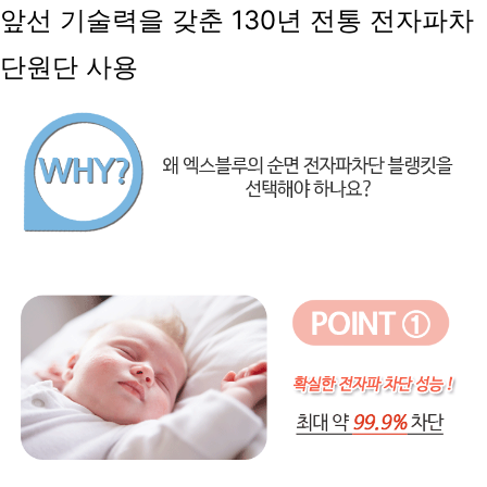
앞선 기술력을 갖춘 130년 전통 전자파차
단원단 사용