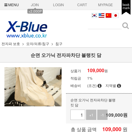
MENU
JOIN
LOGIN
CART
MYPAGE
book
mark
+2,000P
전자파 보호
모자/의류/침구
침구
순면 오가닉 전자파차단 블랭킷 담
109,000
상품가
원
적립금
1%
배송비
(조건)
지역별
순면 오가닉 전자파차단 블랭
킷 담
109,000
원
+1
-1
109,000
원
총 상품 금액