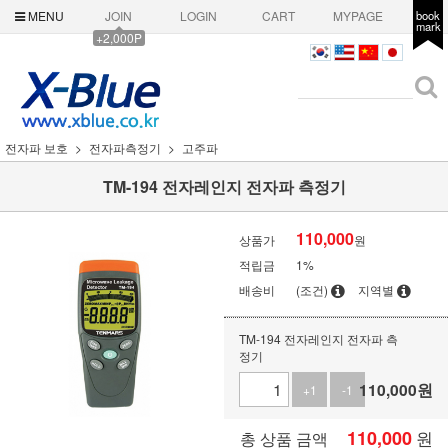
MENU
JOIN
LOGIN
CART
MYPAGE
book
mark
+2,000P
전자파 보호
전자파측정기
고주파
TM-194 전자레인지 전자파 측정기
110,000
상품가
원
적립금
1%
배송비
(조건)
지역별
TM-194 전자레인지 전자파 측
정기
110,000
원
+1
-1
110,000
원
총 상품 금액