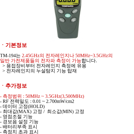
ㆍ기본정보
TM-194는
2.45GHz의 전자레인지나 50MHz~3.5GHz의
일반 가전제품들의 전자파 측정이 가능
합니다.
> 용접장비부터 전자레인지 측정에 유용
> 전자레인지의 누설탐지 기능 탑재
ㆍ추가정보
- 측정범위 : 50MHz ~ 3.5GHz(3,500MHz)
- RF 전력밀도 : 0.01 ~ 2.700mW/cm2
- 데이터 고정(HOLD)
- 최대값(MAX) 고정 / 최소값(MIN) 고정
- 영점조절 기능
- 경보음 설정 기능
- 배터리부족 표시
- 측정치 초과 표시