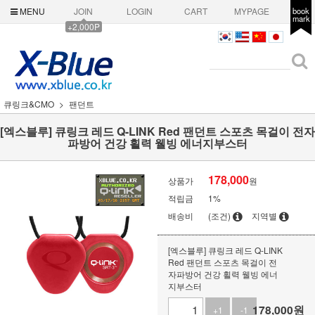
MENU
JOIN
LOGIN
CART
MYPAGE
book
mark
+2,000P
큐링크&CMO
팬던트
[엑스블루] 큐링크 레드 Q-LINK Red 팬던트 스포츠 목걸이 전자
파방어 건강 횔력 웰빙 에너지부스터
178,000
상품가
원
적립금
1%
배송비
(조건)
지역별
[엑스블루] 큐링크 레드 Q-LINK
Red 팬던트 스포츠 목걸이 전
자파방어 건강 횔력 웰빙 에너
지부스터
178,000
원
+1
-1