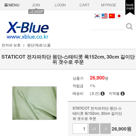
MENU
JOIN
LOGIN
CART
MYPAGE
book
mark
+2,000P
전자파 보호
원단/재료/소품
STATICOT 전자파차단 원단-스태티콧 폭152cm, 30cm 길이단
위 갯수로 주문
26,900
상품가
원
적립금
1%
배송비
(조건)
지역별
STATICOT 전자파차단 원단-스
태티콧 폭152cm, 30cm 길이단
위 갯수로 주문
26,900
원
+1
-1