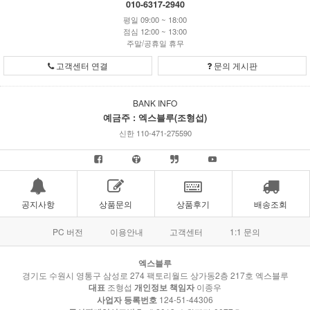
010-6317-2940
평일 09:00 ~ 18:00
점심 12:00 ~ 13:00
주말/공휴일 휴무
고객센터 연결
문의 게시판
BANK INFO
예금주 : 엑스블루(조형섭)
신한 110-471-275590
공지사항
상품문의
상품후기
배송조회
PC 버전
이용안내
고객센터
1:1 문의
엑스블루
경기도 수원시 영통구 삼성로 274 팩토리월드 상가동2층 217호 엑스블루
대표
조형섭
개인정보 책임자
이종우
사업자 등록번호
124-51-44306