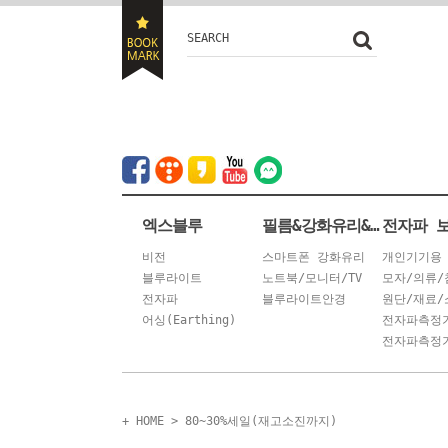
SEARCH
엑스블루
필름&강화유리&안경
전자파 
비전
스마트폰 강화유리
개인기기용
블루라이트
노트북/모니터/TV
모자/의류/
전자파
블루라이트안경
원단/재료/
어싱(Earthing)
전자파측정
전자파측정기
+ HOME
>
80~30%세일(재고소진까지)