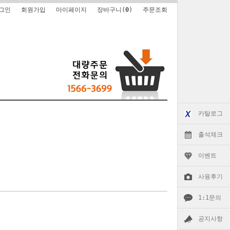
그인
회원가입
마이페이지
장바구니(
0
)
주문조회
카탈로그
출석체크
이벤트
사용후기
1:1문의
공지사항