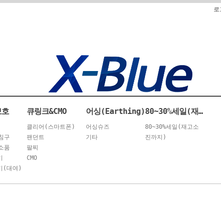
로
보호
큐링크&CMO
어싱(Earthing)
80~30%세일(재고소진까지)
클리어(스마트폰)
어싱슈즈
80~30%세일(재고소
침구
팬던트
기타
진까지)
소품
팔찌
기
CMO
(대여)