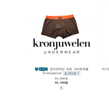
전자파차단 속옷 크라운쥬엘
자기장
kronjuwelen
89,000
원
44,500원