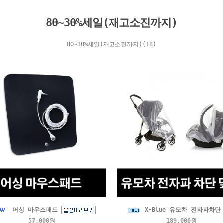
80~30%세일(재고소진까지)
80~30%세일(재고소진까지)(18)
어싱 마우스패드
X-Blue 유모차 전자파차단
57,000
원
189,000
원