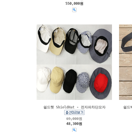
550,000원
쉴드햇 ShieldHat - 전자파차단모자
쉴드백
69,000
원
48,300원