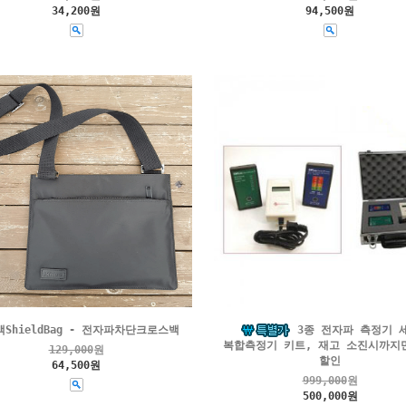
34,200원
94,500원
ShieldBag - 전자파차단크로스백
3종 전자파 측정기 
복합측정기 키트, 재고 소진시까지만
129,000
원
할인
64,500원
999,000
원
500,000원