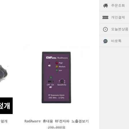
주문조회
개인결제
오늘본상품
바로톡
 덮개
RadAware 휴대용 RF전자파 노출경보기
290,000
원