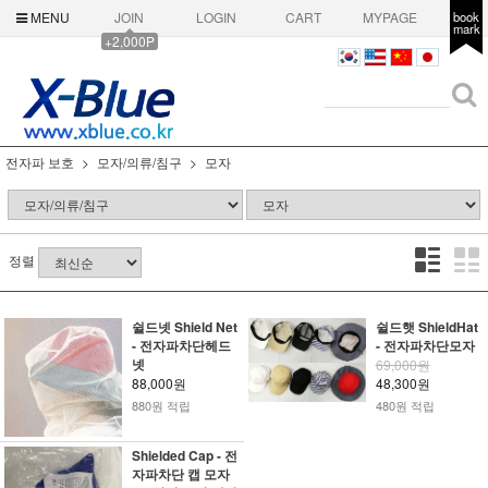
MENU
JOIN
LOGIN
CART
MYPAGE
book
mark
+2,000P
전자파 보호
모자/의류/침구
모자
정렬
쉴드넷 Shield Net
쉴드햇 ShieldHat
- 전자파차단헤드
- 전자파차단모자
넷
69,000원
88,000원
48,300원
880원 적립
480원 적립
Shielded Cap - 전
자파차단 캡 모자