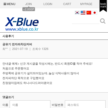
MENU
JOIN
LOGIN
CART
MYPAGE
book
mark
+2,000P
사용후기
공유기 전자파차단커버
최**
|
2021-07-19
|
조회수 1326
안내글 예제> 신규 게시글을 작성시에는, 반드시 회원ID를 적어 주세요!
처음으로 주문했어요
주방쪽에 공유기가 설치되어있는데..늘상 식탁사용이 많아서
전자파차단 목적으로 구입했어요
친정엄마집에도 하나사다드려야겠어요
댓글쓰기
이름
비밀번호