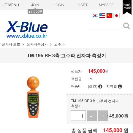
MENU
JOIN
LOGIN
CART
MYPAGE
book
mark
+2,000P
전자파 보호
전자파측정기
고주파
TM-195 RF 3축 고주파 전자파 측정기
145,000
상품가
원
적립금
1%
배송비
(조건)
지역별
TM-195 RF 3축 고주파 전자파
측정기
145,000
원
+1
-1
145,000
원
총 상품 금액