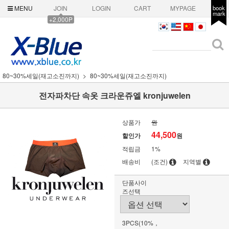
MENU
JOIN
LOGIN
CART
MYPAGE
book
mark
+2,000P
80~30%세일(재고소진까지)
80~30%세일(재고소진까지)
전자파차단 속옷 크라운쥬엘 kronjuwelen
상품가
원
44,500
할인가
원
적립금
1%
배송비
(조건)
지역별
단품사이
즈선택
3PCS(10%，