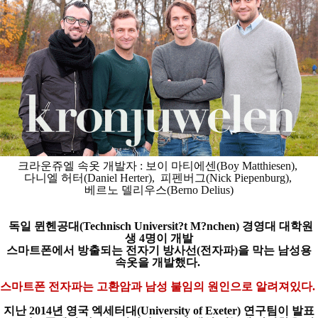
크라운쥬엘 속옷 개발자 : 보이 마티에센(Boy Matthiesen),
다니엘 허터(Daniel Herter),
피펜버그(Nick Piepenburg),
베르노 델리우스(Berno Delius)
독일 뮌헨공대(Technisch Universit?t M?nchen)
경영대 대학원
생 4명이 개발
스마트폰에서 방출되는
전자기 방사선(전자파)을 막는 남성용
속옷을 개발했다.
스마트폰 전자파는 고환암과
남성 불임의 원인으로 알려져있다.
지난 2014년 영국 엑세터대(University of Exeter)
연구팀이 발표