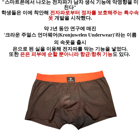
"스마트폰에서 나오는 전자파가
남자 생식 기능에 악영향을 미
친다"
학생들은 이에 착안해
전자파로부터
정
자를 보호해주는 특수속
옷
개발을 시작했다.
약 2년 동안 연구에 매진
'크라운 주얼스 언더웨어(Kronjuwelen Underwear)'
라는
이름
의
속옷을 출시
은으로 된 실을
이용해 전자파를 막는 기능을 넣었다.
또한
은은 피부에 순할 뿐아니라
항균/항취 기능
도 있다.