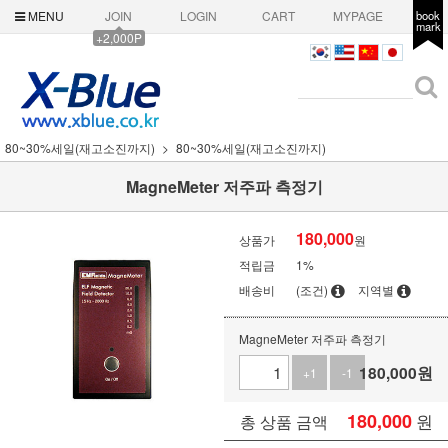
MENU
JOIN
LOGIN
CART
MYPAGE
book
mark
+2,000P
80~30%세일(재고소진까지)
80~30%세일(재고소진까지)
MagneMeter 저주파 측정기
180,000
상품가
원
적립금
1%
배송비
(조건)
지역별
MagneMeter 저주파 측정기
180,000
원
+1
-1
180,000
원
총 상품 금액