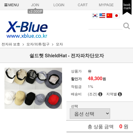
MENU
JOIN
LOGIN
CART
MYPAGE
book
mark
+2,000P
전자파 보호
모자/의류/침구
모자
쉴드햇 ShieldHat - 전자파차단모자
상품가
원
48,300
할인가
원
적립금
1%
배송비
(조건)
지역별
선택
0
원
총 상품 금액