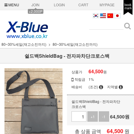
MENU
JOIN
LOGIN
CART
MYPAGE
book
mark
+2,000P
80~30%세일(재고소진까지)
80~30%세일(재고소진까지)
쉴드백ShieldBag - 전자파차단크로스백
64,500
상품가
원
적립금
1%
배송비
(조건)
지역별
쉴드백ShieldBag - 전자파차단
크로스백
64,500
원
+1
-1
64,500
원
총 상품 금액