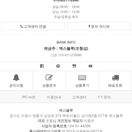
평일 09:00 ~ 18:00
점심 12:00 ~ 13:00
주말/공휴일 휴무
고객센터 연결
문의 게시판
BANK INFO
예금주 : 엑스블루(조형섭)
신한 110-471-275590
공지사항
상품문의
상품후기
배송조회
PC 버전
이용안내
고객센터
1:1 문의
엑스블루
경기도 수원시 영통구 삼성로 274 팩토리월드 상가동2층 217호 엑스블루
대표
조형섭
개인정보 책임자
이종우
사업자 등록번호
124-51-44306
통신판매업신고번호
제 2013-수원팔달-0077호