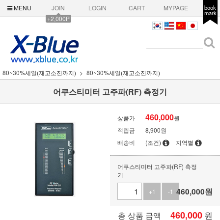
MENU
JOIN
LOGIN
CART
MYPAGE
book
mark
+2,000P
80~30%세일(재고소진까지)
80~30%세일(재고소진까지)
어쿠스티미터 고주파(RF) 측정기
460,000
상품가
원
적립금
8,900원
배송비
(조건)
지역별
어쿠스티미터 고주파(RF) 측정
기
460,000
원
+1
-1
460,000
원
총 상품 금액